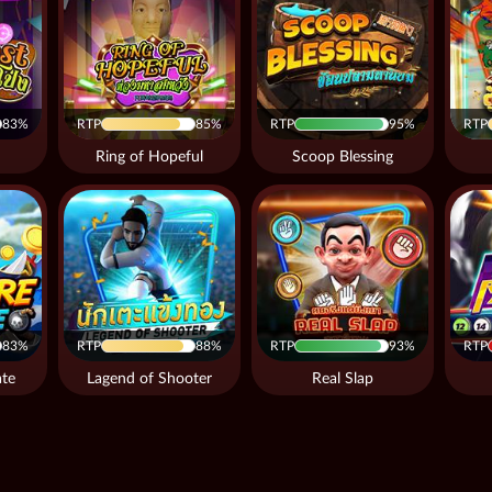
83%
RTP
85%
RTP
95%
RTP
Ring of Hopeful
Scoop Blessing
83%
RTP
88%
RTP
93%
RTP
ate
Lagend of Shooter
Real Slap