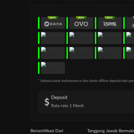
* Selama bank maintenance dan bank offline deposit dan pen
Deposit
Rata-rata 1 Menit
Bersertifikasi Dari
Tanggung Jawab Bermain