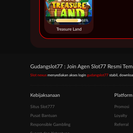
RTP
88%
Treasure Land
Gudangslot77 : Join Agen Slot77 Resmi T
Slot nexus
menyediakan akses login
gudangslot77
stabil, downlo
Kebijaksanaan
Platform
Situs Slot777
Promosi
Pusat Bantuan
Loyalty
Responsible Gambling
Referral