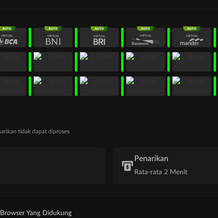
arikan tidak dapat diproses
Penarikan
Rata-rata 2 Menit
Browser Yang Didukung