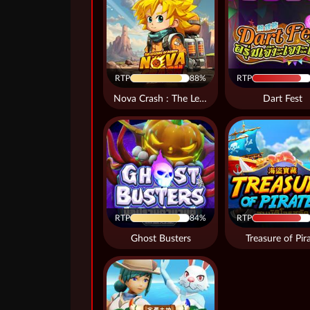
RTP
88%
RTP
Nova Crash : The Legends of Power
Dart Fest
RTP
84%
RTP
Ghost Busters
Treasure of Pir