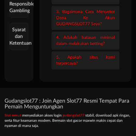
Responsible
Gambling
3. Bagaimana Cara Menyetor
Dana Ke Akun
GUDANGSLOT77 Saya?
Syarat
dan
4. Adakah batasan minimal
Ketentuan
dalam melakukan betting?
5. Apakah situs kami
terpercaya?
Gudangslot77 : Join Agen Slot77 Resmi Tempat Para
Pemain Menguntungkan
Slot nexus
menyediakan akses login
gudangslot77
stabil, download apk ringan,
serta fitur keamanan modern. Bermain slot gacor maxwin makin cepat dan
nyaman di mana saja.