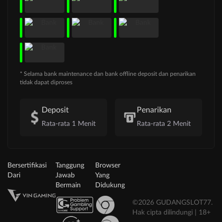
* Selama bank maintenance dan bank offline deposit dan penarikan
tidak dapat diproses
Deposit
Penarikan
Rata-rata 1 Menit
Rata-rata 2 Menit
Bersertifikasi
Tanggung
Browser
Dari
Jawab
Yang
Bermain
Didukung
©2026 GUDANGSLOT77.
Hak cipta dilindungi | 18+