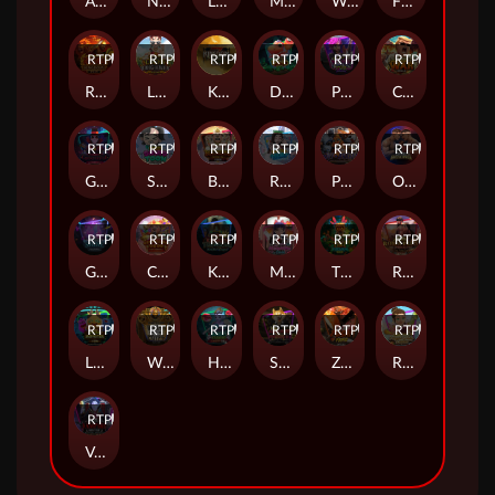
Alice's Wonder
Natural Ace
Lab 19 Mania
Mermaid's Market
Wonder Cuisine
Fishing's Paradise
RTP
93%
RTP
89%
RTP
92%
RTP
80%
RTP
89%
RTP
81%
Roma Kingdom
Lucky NangKwak
Kingdom Z
Dino Pops
Punk Star
Clash of War
RTP
86%
RTP
84%
RTP
95%
RTP
85%
RTP
80%
RTP
86%
Ghost House
Squid Toon
Blessing of the Ox
Rich Rich Water
Pet Ranger
ONE Boxing
RTP
90%
RTP
82%
RTP
81%
RTP
90%
RTP
89%
RTP
82%
Grand Shine
Centillion Gods
Kraken Treasure
Moe Moe Cute
Tiki Paradise
Roma Plus
RTP
87%
RTP
82%
RTP
85%
RTP
83%
RTP
79%
RTP
80%
Little Monster
Wrath of Egypt
Hungry Krahung
Shiba Mogul
Zushi Prime
Royal Thai Dessert
RTP
80%
Vampire Hunter