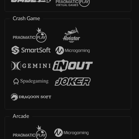
Crash Game
Arcade