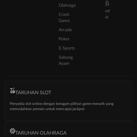
Olahraga
Crash
Game
Arcade
Poker
E-Sports
Sabung
Ayam
TARUHAN SLOT
Penyedia slot online dengan beragam pilihan game menarik yang
memudahkan pemain untuk mencapai jackpot
TARUHAN OLAHRAGA