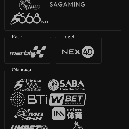
Race
Togel
Olahraga