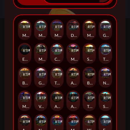
RTP
98%
RTP
98%
RTP
98%
RTP
95%
RTP
96%
RTP
96%
Mahjong Legend
Mahjong of the White Tiger
Mahjong Legend Xmas
Dino Gems
Mahjong Legacy
Government Disco
RTP
97%
RTP
97%
RTP
95%
RTP
96%
RTP
96%
RTP
96%
Epic of Aztec
Mafia Ways
Cupid's Garden
Mahjong of the Phoenix
Super Ace X
The Beat of Olympus 1000
RTP
95%
RTP
98%
RTP
98%
RTP
98%
RTP
95%
RTP
95%
Blessing of the Tiger
Government Joke
The Monkey King
Aztec Legend
Blessing of the Dragon
Neko Reborn
RTP
96%
RTP
98%
RTP
84%
RTP
86%
RTP
79%
RTP
88%
Mafia Ways II : Metro Haven Heist
Veggies Bonanza
Aztec Empire
Aztec Empire 1000
The King Joker
Subway Runner
RTP
92%
RTP
93%
RTP
92%
RTP
84%
RTP
89%
RTP
84%