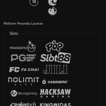
Platform Penyedia Layanan
Slots