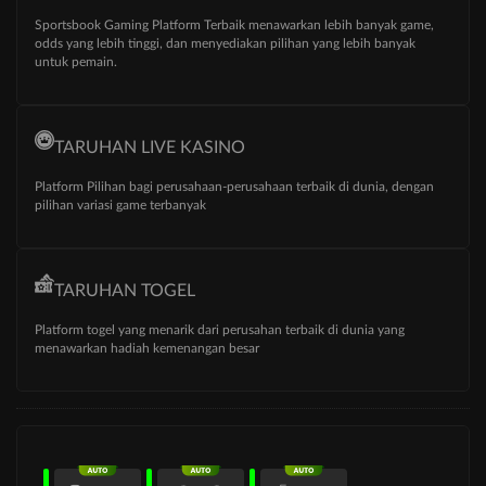
Sportsbook Gaming Platform Terbaik menawarkan lebih banyak game,
odds yang lebih tinggi, dan menyediakan pilihan yang lebih banyak
untuk pemain.
TARUHAN LIVE KASINO
Platform Pilihan bagi perusahaan-perusahaan terbaik di dunia, dengan
pilihan variasi game terbanyak
TARUHAN TOGEL
Platform togel yang menarik dari perusahan terbaik di dunia yang
menawarkan hadiah kemenangan besar