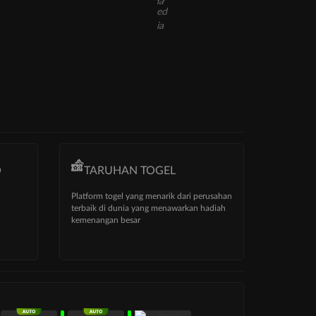
O
TARUHAN TOGEL
Platform togel yang menarik dari perusahan
terbaik di dunia yang menawarkan hadiah
kemenangan besar