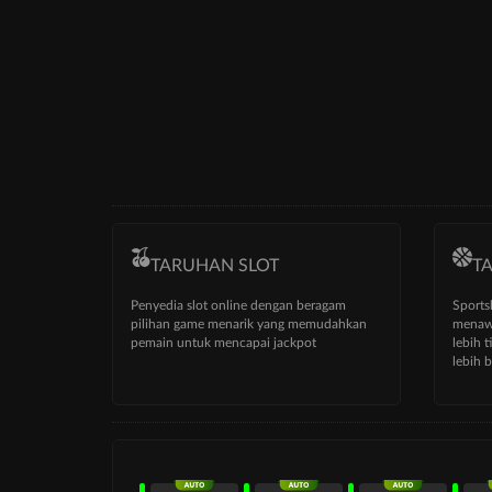
TARUHAN SLOT
T
Penyedia slot online dengan beragam
Sports
pilihan game menarik yang memudahkan
menawa
pemain untuk mencapai jackpot
lebih 
lebih 