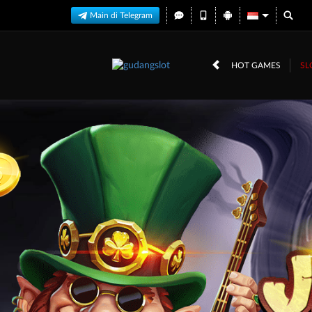
Main di Telegram
HOT GAMES
SL