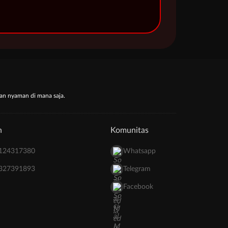
dan nyaman di mana saja.
n
Komunitas
124317380
Whatsapp
327391893
Telegram
Facebook