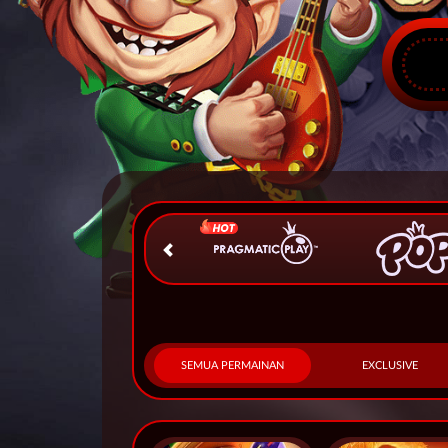
SEMUA PERMAINAN
EXCLUSIVE