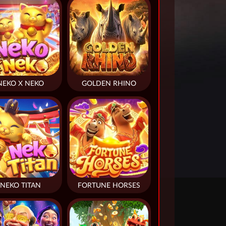
NEKO X NEKO
GOLDEN RHINO
NEKO TITAN
FORTUNE HORSES