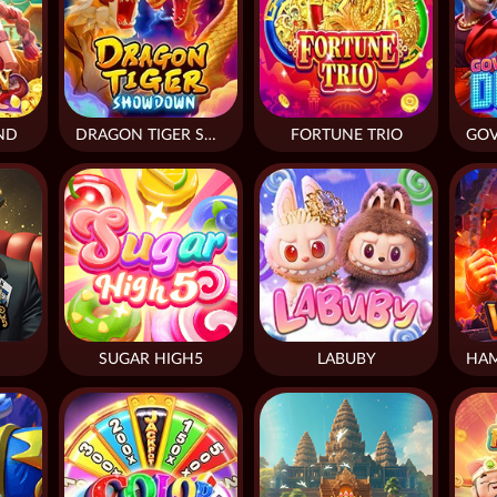
ND
DRAGON TIGER SHOWDOWN
FORTUNE TRIO
SUGAR HIGH5
LABUBY