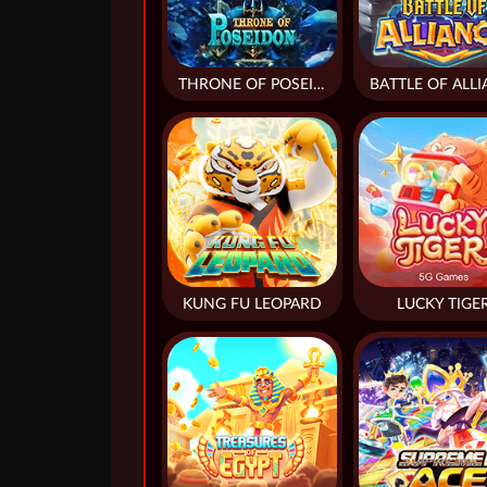
THRONE OF POSEIDON
KUNG FU LEOPARD
LUCKY TIGE