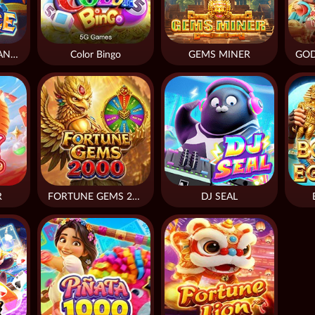
BATTLE OF ALLIANCE
Color Bingo
GEMS MINER
GOD
R
FORTUNE GEMS 2000
DJ SEAL