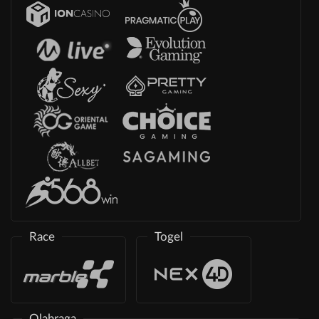
Race
Togel
Olahraga