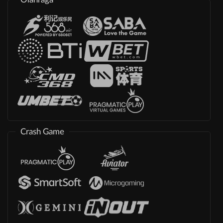
Crash Game