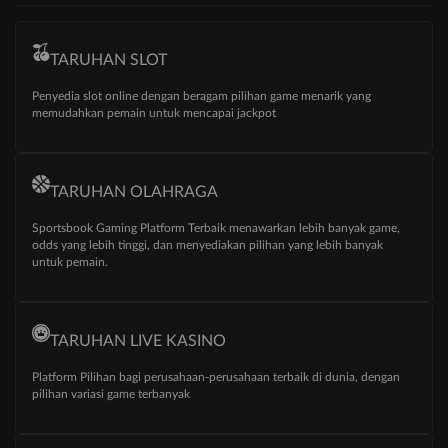
TARUHAN SLOT
Penyedia slot online dengan beragam pilihan game menarik yang
memudahkan pemain untuk mencapai jackpot
TARUHAN OLAHRAGA
Sportsbook Gaming Platform Terbaik menawarkan lebih banyak game,
odds yang lebih tinggi, dan menyediakan pilihan yang lebih banyak
untuk pemain.
TARUHAN LIVE KASINO
Platform Pilihan bagi perusahaan-perusahaan terbaik di dunia, dengan
pilihan variasi game terbanyak