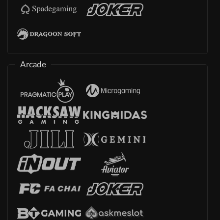
Arcade