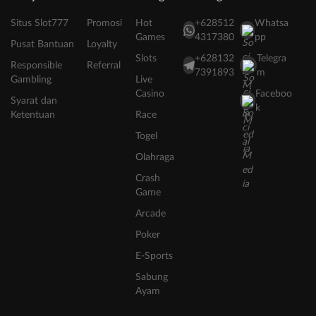
Situs Slot777
Promosi
Hot
+628512
Whatsa
Games
4317380
pp
Pusat Bantuan
Loyalty
Slots
+628132
Telegra
Responsible
Referral
7391893
m
Gambling
Live
Casino
Faceboo
Syarat dan
k
Ketentuan
Race
Togel
Olahraga
Crash
Game
Arcade
Poker
E-Sports
Sabung
Ayam