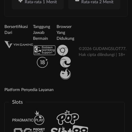
Rata-rata 1 Menit
Rata-rata 2 Menit
Bersertifikasi
Tanggung
Browser
Dari
Jawab
Yang
Bermain
Didukung
©2026 GUDANGSLOT77.
Hak cipta dilindungi | 18+
Platform Penyedia Layanan
Slots