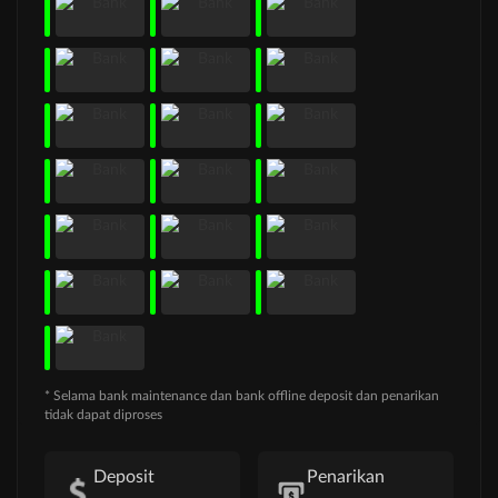
* Selama bank maintenance dan bank offline deposit dan penarikan
tidak dapat diproses
Deposit
Penarikan