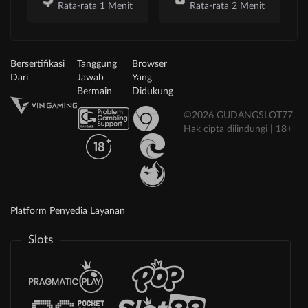
Rata-rata 1 Menit
Rata-rata 2 Menit
Bersertifikasi
Tanggung
Browser
Dari
Jawab
Yang
Bermain
Didukung
©2026 GUDANGSLOT77.
Hak cipta dilindungi | 18+
Platform Penyedia Layanan
Slots