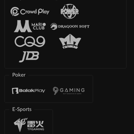
Poker
E-Sports