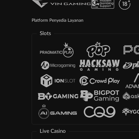
Platform Penyedia Layanan
Slots
Live Casino