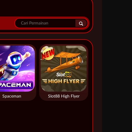
Spaceman
Slot88 High Flyer