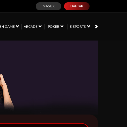
MASUK
DAFTAR
SH GAME
ARCADE
POKER
E-SPORTS
SABUNG AYAM