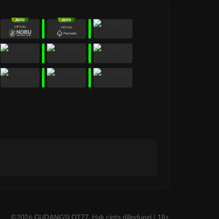
©2026 GUDANGSLOT77. Hak cipta dilindungi | 18+