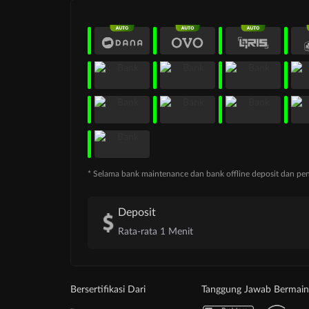
* Selama bank maintenance dan bank offline deposit dan pen
Deposit
Rata-rata 1 Menit
Bersertifikasi Dari
Tanggung Jawab Bermain