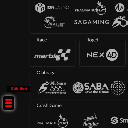
Race
Togel
Olahraga
Klik Sini
Crash Game