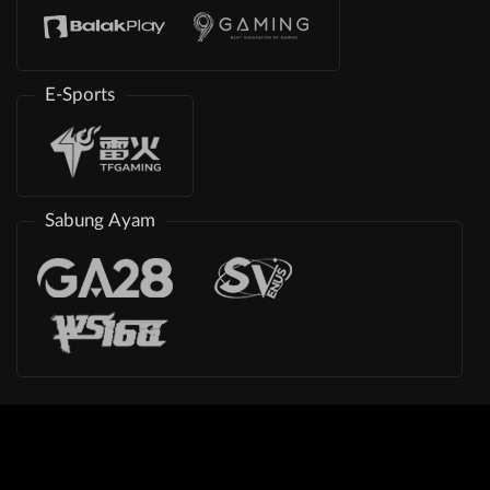
E-Sports
Sabung Ayam