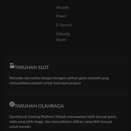
Arcade
Poker
E-Sports
Sabung
Ayam
TARUHAN SLOT
Penyedia slot online dengan beragam pilihan game menarik yang
memudahkan pemain untuk mencapai jackpot
TARUHAN OLAHRAGA
Sportsbook Gaming Platform Terbaik menawarkan lebih banyak game,
odds yang lebih tinggi, dan menyediakan pilihan yang lebih banyak
untuk pemain.