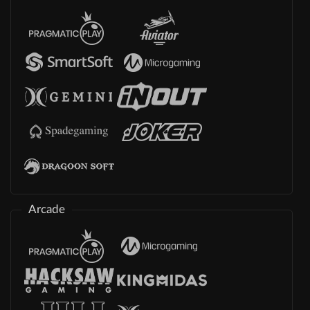
Arcade