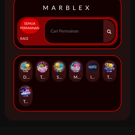
MARBLEX
SEMUA
PERMAINAN
RACE
Dragon Tiger
Tomorrow land
Super PK
Marble Run
Infinity Castle
Tokyo Drift Nitro
Tokyo Drift