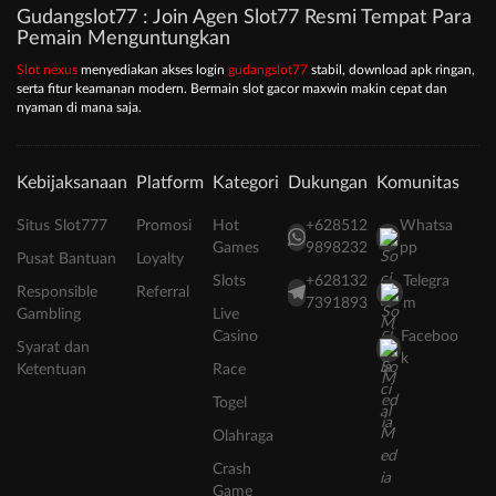
Gudangslot77 : Join Agen Slot77 Resmi Tempat Para
Pemain Menguntungkan
Slot nexus
menyediakan akses login
gudangslot77
stabil, download apk ringan,
serta fitur keamanan modern. Bermain slot gacor maxwin makin cepat dan
nyaman di mana saja.
Kebijaksanaan
Platform
Kategori
Dukungan
Komunitas
Situs Slot777
Promosi
Hot
+628512
Whatsa
Games
9898232
pp
Pusat Bantuan
Loyalty
Slots
+628132
Telegra
Responsible
Referral
7391893
m
Gambling
Live
Casino
Faceboo
Syarat dan
k
Ketentuan
Race
Togel
Olahraga
Crash
Game