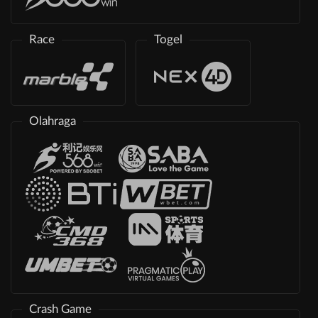
Race
Togel
Olahraga
Crash Game