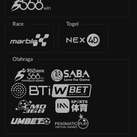
Race
Togel
Olahraga