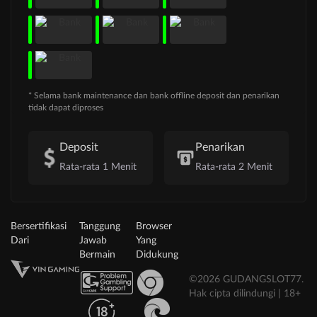
* Selama bank maintenance dan bank offline deposit dan penarikan
tidak dapat diproses
Deposit
Penarikan
Rata-rata 1 Menit
Rata-rata 2 Menit
Bersertifikasi
Tanggung
Browser
Dari
Jawab
Yang
Bermain
Didukung
©2026 GUDANGSLOT77.
Hak cipta dilindungi | 18+