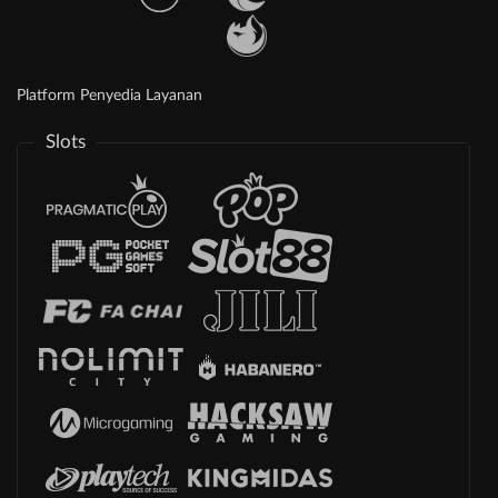
Platform Penyedia Layanan
Slots