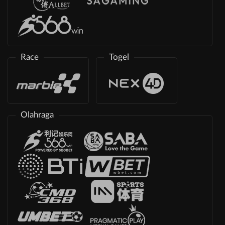
Race
Togel
Olahraga