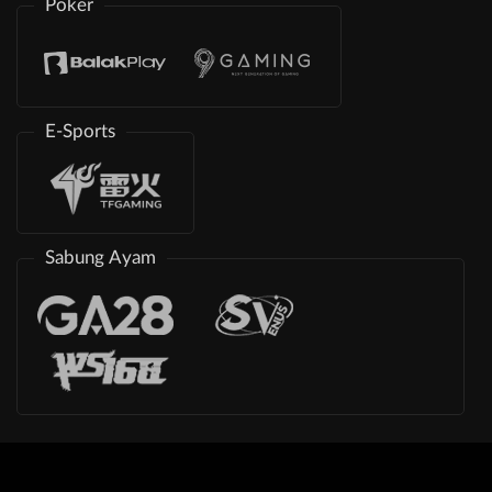
Poker
E-Sports
Sabung Ayam