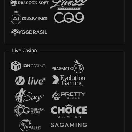
Live Casino