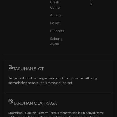
Crash
Game
Arcade
Poker
E-Sports
Sabung
Ayam
TARUHAN SLOT
Penyedia slot online dengan beragam pilihan game menarik yang
memudahkan pemain untuk mencapai jackpot
TARUHAN OLAHRAGA
Sportsbook Gaming Platform Terbaik menawarkan lebih banyak game,