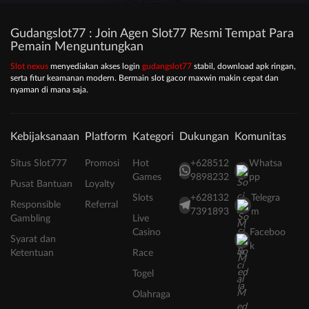
Gudangslot77 : Join Agen Slot77 Resmi Tempat Para
Pemain Menguntungkan
Slot nexus
menyediakan akses login
gudangslot77
stabil, download apk ringan,
serta fitur keamanan modern. Bermain slot gacor maxwin makin cepat dan
nyaman di mana saja.
Kebijaksanaan
Platform
Kategori
Dukungan
Komunitas
Situs Slot777
Promosi
Hot
+628512
Whatsa
Games
9898232
pp
Pusat Bantuan
Loyalty
Slots
+628132
Telegra
Responsible
Referral
7391893
m
Gambling
Live
Casino
Faceboo
Syarat dan
k
Ketentuan
Race
Togel
Olahraga