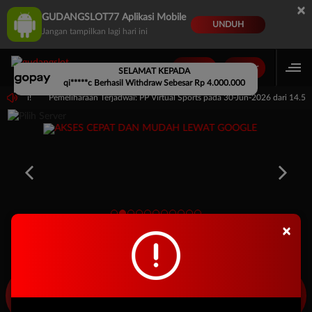
×
GUDANGSLOT77 Aplikasi Mobile
UNDUH
Jangan tampilkan lagi hari ini
Masuk
Daftar
SELAMAT KEPADA
qi*****c Berhasil Withdraw Sebesar Rp 4.000.000
Dimulai!
Pemeliharaan Terjadwal: PP Virtual Sports pada 30-Jun-2026 dari 14.5
×
JACKPOT
PLAY
IDR
12,668,389,659